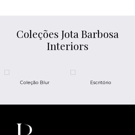
Coleções Jota Barbosa
Interiors
Blur
Escritório
Hall de Ent