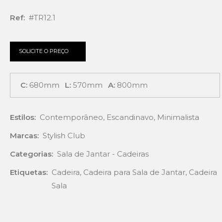
Ref:
#TR12.1
SOLICITE O PREÇO
C:
680mm
L:
570mm
A:
800mm
Estilos:
Contemporâneo
,
Escandinavo
,
Minimalista
Marcas:
Stylish Club
Categorias:
Sala de Jantar - Cadeiras
Etiquetas:
Cadeira
,
Cadeira para Sala de Jantar
,
Cadeira
Sala