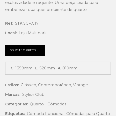
exclusividade e requinte. Uma peça criada para
embelezar qualquer ambiente de quarto.
Ref:
STK.SCF.C17
Local:
Loja Multipark
SOLICITE O PREÇO
C:
1359mm
L:
520mm
A:
810mm
Estilos:
Clássico
,
Contemporâneo
,
Vintage
Marcas:
Stylish Club
Categorias:
Quarto - Cómodas
Etiquetas:
Cómoda Funcional
,
Cómodas para Quarto