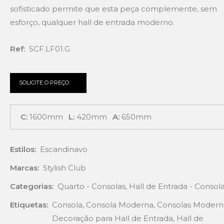
sofisticado permite que esta peça complemente, sem
esforço, qualquer hall de entrada moderno.
Ref:
SCF.LF01.G
SOLICITE O PREÇO
C:
1600mm
L:
420mm
A:
650mm
Estilos:
Escandinavo
Marcas:
Stylish Club
Categorias:
Quarto - Consolas
,
Hall de Entrada - Consol
Etiquetas:
Consola
,
Consola Moderna
,
Consolas Modern
Decoração para Hall de Entrada
,
Hall de