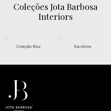
Coleções Jota Barbosa
Interiors
ão Blur
Escritório
Hall de 