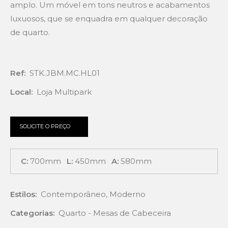
amplo. Um móvel em tons neutros e acabamentos
luxuosos, que se enquadra em qualquer decoração
de quarto.
Ref:
STK.JBM.MC.HL01
Local:
Loja Multipark
SOLICITE O PREÇO
C:
700mm
L:
450mm
A:
580mm
Estilos:
Contemporâneo
,
Moderno
Categorias:
Quarto - Mesas de Cabeceira