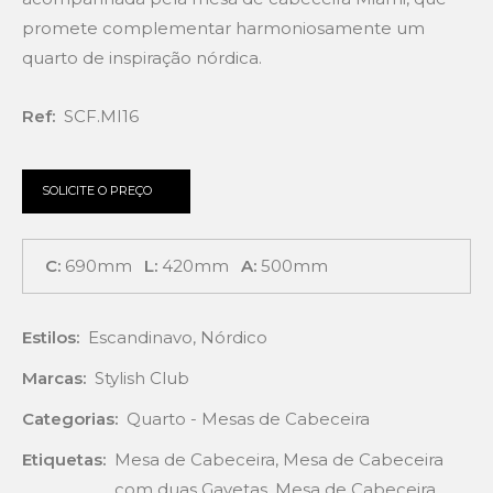
promete complementar harmoniosamente um
quarto de inspiração nórdica.
Ref:
SCF.MI16
SOLICITE O PREÇO
C:
690mm
L:
420mm
A:
500mm
Estilos:
Escandinavo
,
Nórdico
Marcas:
Stylish Club
Categorias:
Quarto - Mesas de Cabeceira
Etiquetas:
Mesa de Cabeceira
,
Mesa de Cabeceira
com duas Gavetas
,
Mesa de Cabeceira