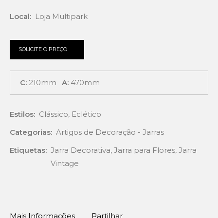
Local:
Loja Multipark
SOLICITE O PREÇO
C:
210mm
A:
470mm
Estilos:
Clássico
,
Eclético
Categorias:
Artigos de Decoração - Jarras
Etiquetas:
Jarra Decorativa
,
Jarra para Flores
,
Jarra
Vintage
Mais Informações
Partilhar