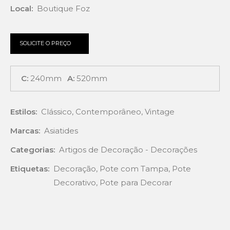
Local:
Boutique Foz
SOLICITE O PREÇO
C:
240mm
A:
520mm
Estilos:
Clássico
,
Contemporâneo
,
Vintage
Marcas:
Asiatides
Categorias:
Artigos de Decoração - Decorações
Etiquetas:
Decoração
,
Pote com Tampa
,
Pote
Decorativo
,
Pote para Decorar