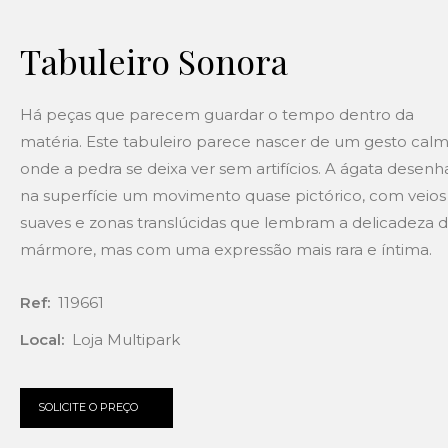
Tabuleiro Sonora
Há peças que parecem guardar o tempo dentro da
matéria. Este tabuleiro parece nascer de um gesto calm
onde a pedra se deixa ver sem artifícios. A ágata desenh
na superfície um movimento quase pictórico, com veios
suaves e zonas translúcidas que lembram a delicadeza 
mármore, mas com uma expressão mais rara e íntima.
Ref:
119661
Local:
Loja Multipark
SOLICITE O PREÇO