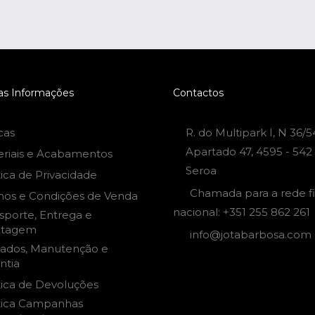
as Informações
Contactos
cas
R. do Multipark I, N 36/5
Apartado 47, 4595 - 542
eriais e Acabamentos
Seroa
tica de Privacidade
Chamada para a rede f
mos e Condições de Venda
nacional: +351 255 862 261
sporte, Entrega e
tagem
info@jotabarbosa.com
dados, Manutenção e
ntia
tica de Devoluções
ítica Campanhas