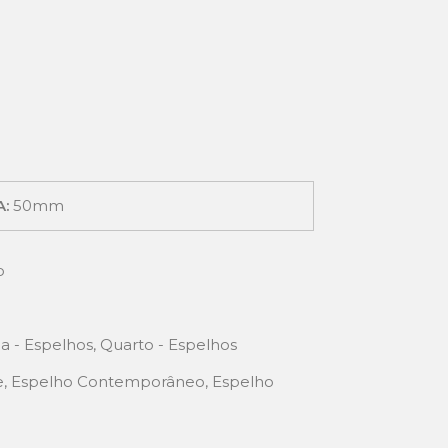
A:
50mm
o
da - Espelhos
,
Quarto - Espelhos
e
,
Espelho Contemporâneo
,
Espelho