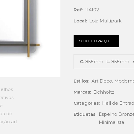
Ref:
114102
Local:
Loja Multipark
SOLICITE O PREÇO
C:
855mm
L:
855mm
Estilos:
Art Deco
,
Modern
Marcas:
Eichholtz
Categorias:
Hall de Entra
Etiquetas:
Espelho Bronz
Minimalista