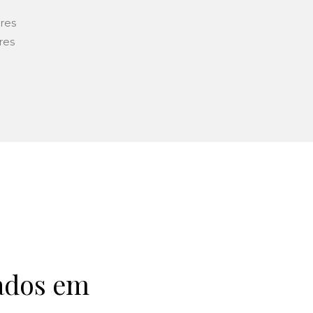
res
res
zados em