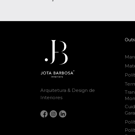
Outr
Mar
Mat
Polí
Ter
Arquitetura & Design de
Tran
Interiores
Mon
Cui
Gara
Polí
Pol