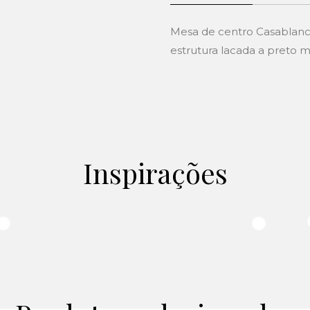
Mesa de centro Casablanc
estrutura lacada a preto m
Inspirações