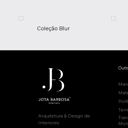
Coleção Blur
Outr
Mar
Mat
Polí
Ter
Arquitetura & Design de
Tran
Interiores
Mon