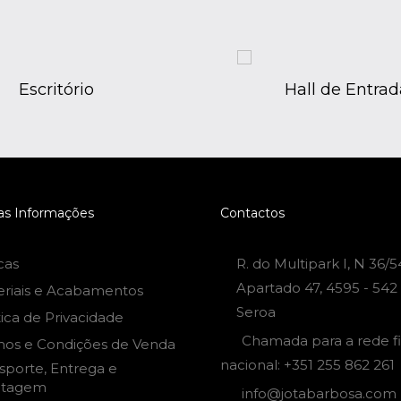
Escritório
Hall de Entrad
as Informações
Contactos
cas
R. do Multipark I, N 36/5
Apartado 47, 4595 - 542
eriais e Acabamentos
Seroa
tica de Privacidade
Chamada para a rede f
mos e Condições de Venda
nacional: +351 255 862 261
sporte, Entrega e
tagem
info@jotabarbosa.com