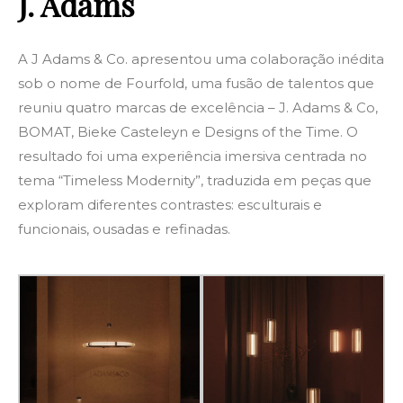
J. Adams
A J Adams & Co. apresentou uma colaboração inédita
sob o nome de Fourfold, uma fusão de talentos que
reuniu quatro marcas de excelência – J. Adams & Co,
BOMAT, Bieke Casteleyn e Designs of the Time. O
resultado foi uma experiência imersiva centrada no
tema “Timeless Modernity”, traduzida em peças que
exploram diferentes contrastes: esculturais e
funcionais, ousadas e refinadas.